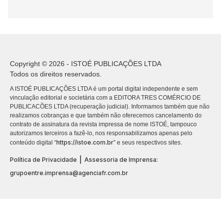
Copyright © 2026 - ISTOÉ PUBLICAÇÕES LTDA
Todos os direitos reservados.
A ISTOÉ PUBLICAÇÕES LTDA é um portal digital independente e sem
vinculação editorial e societária com a EDITORA TRES COMÉRCIO DE
PUBLICACÕES LTDA (recuperação judicial). Informamos também que não
realizamos cobranças e que também não oferecemos cancelamento do
contrato de assinatura da revista impressa de nome ISTOÉ, tampouco
autorizamos terceiros a fazê-lo, nos responsabilizamos apenas pelo
https://istoe.com.br
conteúdo digital “
” e seus respectivos sites.
|
Política de Privacidade
Assessoria de Imprensa:
grupoentre.imprensa@agenciafr.com.br