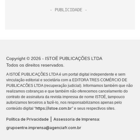
Copyright © 2026 - ISTOÉ PUBLICAÇÕES LTDA
Todos os direitos reservados.
A ISTOÉ PUBLICAÇÕES LTDA é um portal digital independente e sem
vinculação editorial e societária com a EDITORA TRES COMÉRCIO DE
PUBLICACÕES LTDA (recuperação judicial). Informamos também que não
realizamos cobranças e que também não oferecemos cancelamento do
contrato de assinatura da revista impressa de nome ISTOÉ, tampouco
autorizamos terceiros a fazê-lo, nos responsabilizamos apenas pelo
https://istoe.com.br
conteúdo digital “
” e seus respectivos sites.
|
Política de Privacidade
Assessoria de Imprensa:
grupoentre.imprensa@agenciafr.com.br