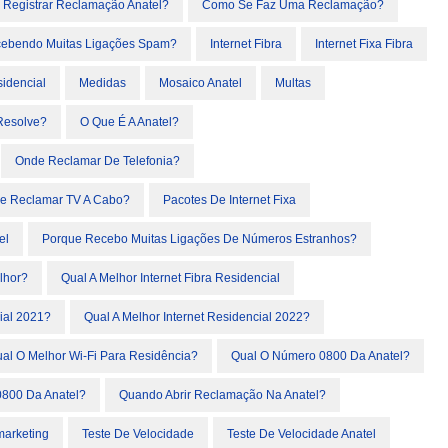
Registrar Reclamação Anatel?
Como Se Faz Uma Reclamação?
cebendo Muitas Ligações Spam?
Internet Fibra
Internet Fixa Fibra
sidencial
Medidas
Mosaico Anatel
Multas
Resolve?
O Que É A Anatel?
Onde Reclamar De Telefonia?
e Reclamar TV A Cabo?
Pacotes De Internet Fixa
el
Porque Recebo Muitas Ligações De Números Estranhos?
elhor?
Qual A Melhor Internet Fibra Residencial
cial 2021?
Qual A Melhor Internet Residencial 2022?
al O Melhor Wi-Fi Para Residência?
Qual O Número 0800 Da Anatel?
0800 Da Anatel?
Quando Abrir Reclamação Na Anatel?
marketing
Teste De Velocidade
Teste De Velocidade Anatel