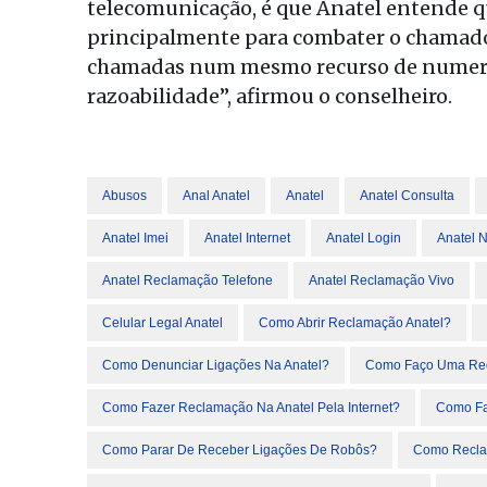
telecomunicação, é que Anatel entende 
principalmente para combater o chamado 
chamadas num mesmo recurso de numeração
razoabilidade”, afirmou o conselheiro.
Abusos
Anal Anatel
Anatel
Anatel Consulta
Anatel Imei
Anatel Internet
Anatel Login
Anatel 
Anatel Reclamação Telefone
Anatel Reclamação Vivo
Celular Legal Anatel
Como Abrir Reclamação Anatel?
Como Denunciar Ligações Na Anatel?
Como Faço Uma Rec
Como Fazer Reclamação Na Anatel Pela Internet?
Como Fa
Como Parar De Receber Ligações De Robôs?
Como Reclam