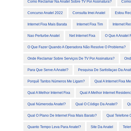
Como Reclamar Na Anatel Sobre TV Por Assinatura?
Como 
Concurso Anatel 2022
Consulta Imei Anatel
Estou Re
Internet Fixa Mais Barata
Internet Fixa Tim
Internet Re
Nao Perturbe Anatel
Net Internet Fixa
O Que A Anatel 
O Que Fazer Quando A Operadora Não Resolve O Problema?
Onde Reclamar Sobre Serviços De TV Por Assinatura?
Ond
Para Que Serve A Anatel?
Pesquisa De Sartisfaçao Da Anat
Porquê Tantos Números Me Ligam?
Qual A Internet Fixa M
Qual A Melhor Internet Fixa
Qual A Melhor Internet Residen
Qual Númeroda Anatel?
Qual O Código Da Anatel?
Qu
Qual O Plano De Internet Fixa Mais Barato?
Qual Telefone 
Quanto Tempo Leva Para Anatel?
Site Da Anatel
Tele