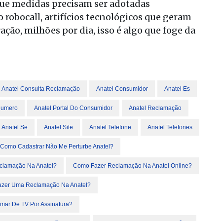
que medidas precisam ser adotadas
robocall, artifícios tecnológicos que geram
, milhões por dia, isso é algo que foge da
Anatel Consulta Reclamação
Anatel Consumidor
Anatel Es
Numero
Anatel Portal Do Consumidor
Anatel Reclamação
Anatel Se
Anatel Site
Anatel Telefone
Anatel Telefones
Como Cadastrar Não Me Perturbe Anatel?
lamação Na Anatel?
Como Fazer Reclamação Na Anatel Online?
zer Uma Reclamação Na Anatel?
ar De TV Por Assinatura?