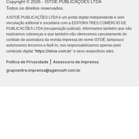
Copyright © 2026 - ISTOÉ PUBLICAÇÕES LTDA
Todos os direitos reservados.
A ISTOÉ PUBLICAÇÕES LTDA é um portal digital independente e sem
vinculação editorial e societária com a EDITORA TRES COMÉRCIO DE
PUBLICACÕES LTDA (recuperação judicial). Informamos também que não
realizamos cobranças e que também não oferecemos cancelamento do
contrato de assinatura da revista impressa de nome ISTOÉ, tampouco
autorizamos terceiros a fazê-lo, nos responsabilizamos apenas pelo
https://istoe.com.br
conteúdo digital “
” e seus respectivos sites.
|
Política de Privacidade
Assessoria de Imprensa:
grupoentre.imprensa@agenciafr.com.br