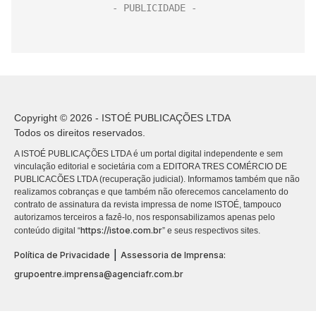
Copyright © 2026 - ISTOÉ PUBLICAÇÕES LTDA
Todos os direitos reservados.
A ISTOÉ PUBLICAÇÕES LTDA é um portal digital independente e sem
vinculação editorial e societária com a EDITORA TRES COMÉRCIO DE
PUBLICACÕES LTDA (recuperação judicial). Informamos também que não
realizamos cobranças e que também não oferecemos cancelamento do
contrato de assinatura da revista impressa de nome ISTOÉ, tampouco
autorizamos terceiros a fazê-lo, nos responsabilizamos apenas pelo
https://istoe.com.br
conteúdo digital “
” e seus respectivos sites.
|
Política de Privacidade
Assessoria de Imprensa:
grupoentre.imprensa@agenciafr.com.br