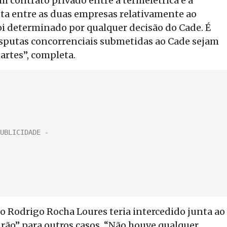
 contrato privado entre a termelétrica e a
uta entre as duas empresas relativamente ao
oi determinado por qualquer decisão do Cade. É
sputas concorrenciais submetidas ao Cade sejam
artes”, completa.
o Rodrigo Rocha Loures teria intercedido junta ao
drão” para outros casos. “Não houve qualquer