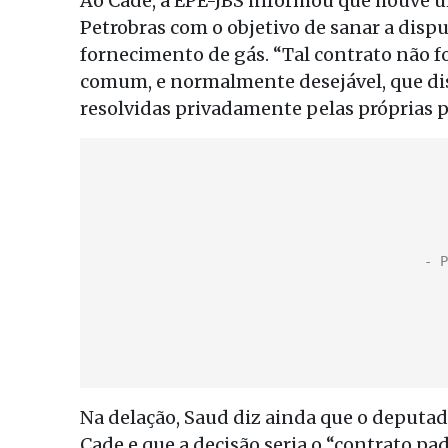
Ao Cade, a EPE-JBS informou que houve um
Petrobras com o objetivo de sanar a disp
fornecimento de gás. “Tal contrato não f
comum, e normalmente desejável, que di
resolvidas privadamente pelas próprias p
Na delação, Saud diz ainda que o deputad
Cade e que a decisão seria o “contrato pa