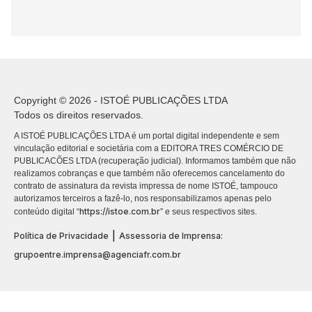
Copyright © 2026 - ISTOÉ PUBLICAÇÕES LTDA
Todos os direitos reservados.
A ISTOÉ PUBLICAÇÕES LTDA é um portal digital independente e sem
vinculação editorial e societária com a EDITORA TRES COMÉRCIO DE
PUBLICACÕES LTDA (recuperação judicial). Informamos também que não
realizamos cobranças e que também não oferecemos cancelamento do
contrato de assinatura da revista impressa de nome ISTOÉ, tampouco
autorizamos terceiros a fazê-lo, nos responsabilizamos apenas pelo
https://istoe.com.br
conteúdo digital “
” e seus respectivos sites.
|
Política de Privacidade
Assessoria de Imprensa:
grupoentre.imprensa@agenciafr.com.br