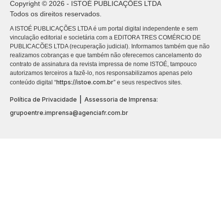
Copyright © 2026 - ISTOÉ PUBLICAÇÕES LTDA
Todos os direitos reservados.
A ISTOÉ PUBLICAÇÕES LTDA é um portal digital independente e sem
vinculação editorial e societária com a EDITORA TRES COMÉRCIO DE
PUBLICACÕES LTDA (recuperação judicial). Informamos também que não
realizamos cobranças e que também não oferecemos cancelamento do
contrato de assinatura da revista impressa de nome ISTOÉ, tampouco
autorizamos terceiros a fazê-lo, nos responsabilizamos apenas pelo
https://istoe.com.br
conteúdo digital “
” e seus respectivos sites.
|
Política de Privacidade
Assessoria de Imprensa:
grupoentre.imprensa@agenciafr.com.br