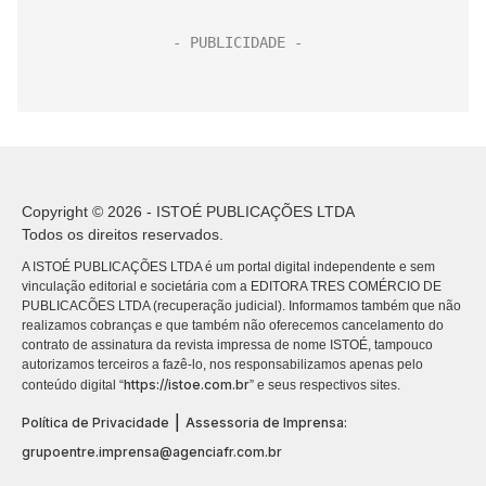
Copyright © 2026 - ISTOÉ PUBLICAÇÕES LTDA
Todos os direitos reservados.
A ISTOÉ PUBLICAÇÕES LTDA é um portal digital independente e sem
vinculação editorial e societária com a EDITORA TRES COMÉRCIO DE
PUBLICACÕES LTDA (recuperação judicial). Informamos também que não
realizamos cobranças e que também não oferecemos cancelamento do
contrato de assinatura da revista impressa de nome ISTOÉ, tampouco
autorizamos terceiros a fazê-lo, nos responsabilizamos apenas pelo
https://istoe.com.br
conteúdo digital “
” e seus respectivos sites.
|
Política de Privacidade
Assessoria de Imprensa:
grupoentre.imprensa@agenciafr.com.br