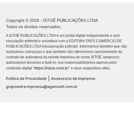
Copyright © 2026 - ISTOÉ PUBLICAÇÕES LTDA
Todos os direitos reservados.
A ISTOÉ PUBLICAÇÕES LTDA é um portal digital independente e sem
vinculação editorial e societária com a EDITORA TRES COMÉRCIO DE
PUBLICACÕES LTDA (recuperação judicial). Informamos também que não
realizamos cobranças e que também não oferecemos cancelamento do
contrato de assinatura da revista impressa de nome ISTOÉ, tampouco
autorizamos terceiros a fazê-lo, nos responsabilizamos apenas pelo
https://istoe.com.br
conteúdo digital “
” e seus respectivos sites.
|
Política de Privacidade
Assessoria de Imprensa:
grupoentre.imprensa@agenciafr.com.br