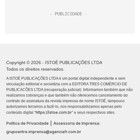
Copyright © 2026 - ISTOÉ PUBLICAÇÕES LTDA
Todos os direitos reservados.
A ISTOÉ PUBLICAÇÕES LTDA é um portal digital independente e sem
vinculação editorial e societária com a EDITORA TRES COMÉRCIO DE
PUBLICACÕES LTDA (recuperação judicial). Informamos também que não
realizamos cobranças e que também não oferecemos cancelamento do
contrato de assinatura da revista impressa de nome ISTOÉ, tampouco
autorizamos terceiros a fazê-lo, nos responsabilizamos apenas pelo
https://istoe.com.br
conteúdo digital “
” e seus respectivos sites.
|
Política de Privacidade
Assessoria de Imprensa:
grupoentre.imprensa@agenciafr.com.br