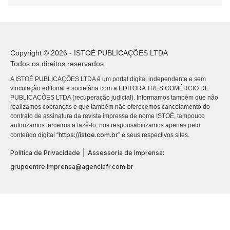
Copyright © 2026 - ISTOÉ PUBLICAÇÕES LTDA
Todos os direitos reservados.
A ISTOÉ PUBLICAÇÕES LTDA é um portal digital independente e sem
vinculação editorial e societária com a EDITORA TRES COMÉRCIO DE
PUBLICACÕES LTDA (recuperação judicial). Informamos também que não
realizamos cobranças e que também não oferecemos cancelamento do
contrato de assinatura da revista impressa de nome ISTOÉ, tampouco
autorizamos terceiros a fazê-lo, nos responsabilizamos apenas pelo
https://istoe.com.br
conteúdo digital “
” e seus respectivos sites.
|
Política de Privacidade
Assessoria de Imprensa:
grupoentre.imprensa@agenciafr.com.br