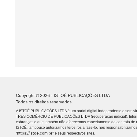
Copyright © 2026 - ISTOÉ PUBLICAÇÕES LTDA
Todos os direitos reservados.
A ISTOÉ PUBLICAÇÕES LTDA é um portal digital independente e sem vin
TRES COMÉRCIO DE PUBLICACÕES LTDA (recuperação judicial). Info
cobranças e que também não oferecemos cancelamento do contrato de a
ISTOÉ, tampouco autorizamos terceiros a fazê-lo, nos responsabilizamos
https://istoe.com.br
“
” e seus respectivos sites.