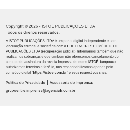
Copyright © 2026 - ISTOÉ PUBLICAÇÕES LTDA
Todos os direitos reservados.
A ISTOÉ PUBLICAÇÕES LTDA é um portal digital independente e sem
vinculação editorial e societária com a EDITORA TRES COMÉRCIO DE
PUBLICACÕES LTDA (recuperação judicial). Informamos também que não
realizamos cobranças e que também não oferecemos cancelamento do
contrato de assinatura da revista impressa de nome ISTOÉ, tampouco
autorizamos terceiros a fazê-lo, nos responsabilizamos apenas pelo
https://istoe.com.br
conteúdo digital “
” e seus respectivos sites.
|
Política de Privacidade
Assessoria de Imprensa:
grupoentre.imprensa@agenciafr.com.br