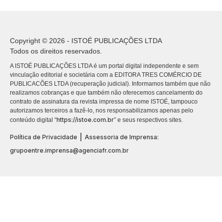
Copyright © 2026 - ISTOÉ PUBLICAÇÕES LTDA
Todos os direitos reservados.
A ISTOÉ PUBLICAÇÕES LTDA é um portal digital independente e sem
vinculação editorial e societária com a EDITORA TRES COMÉRCIO DE
PUBLICACÕES LTDA (recuperação judicial). Informamos também que não
realizamos cobranças e que também não oferecemos cancelamento do
contrato de assinatura da revista impressa de nome ISTOÉ, tampouco
autorizamos terceiros a fazê-lo, nos responsabilizamos apenas pelo
https://istoe.com.br
conteúdo digital “
” e seus respectivos sites.
|
Política de Privacidade
Assessoria de Imprensa:
grupoentre.imprensa@agenciafr.com.br