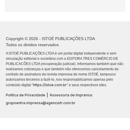
Copyright © 2026 - ISTOÉ PUBLICAÇÕES LTDA
Todos os direitos reservados.
A ISTOÉ PUBLICAÇÕES LTDA é um portal digital independente e sem
vinculação editorial e societária com a EDITORA TRES COMÉRCIO DE
PUBLICACÕES LTDA (recuperação judicial). Informamos também que não
realizamos cobranças e que também não oferecemos cancelamento do
contrato de assinatura da revista impressa de nome ISTOÉ, tampouco
autorizamos terceiros a fazê-lo, nos responsabilizamos apenas pelo
https://istoe.com.br
conteúdo digital “
” e seus respectivos sites.
|
Política de Privacidade
Assessoria de Imprensa:
grupoentre.imprensa@agenciafr.com.br