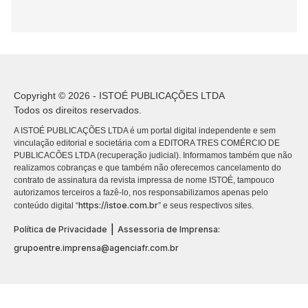
Copyright © 2026 - ISTOÉ PUBLICAÇÕES LTDA
Todos os direitos reservados.
A ISTOÉ PUBLICAÇÕES LTDA é um portal digital independente e sem
vinculação editorial e societária com a EDITORA TRES COMÉRCIO DE
PUBLICACÕES LTDA (recuperação judicial). Informamos também que não
realizamos cobranças e que também não oferecemos cancelamento do
contrato de assinatura da revista impressa de nome ISTOÉ, tampouco
autorizamos terceiros a fazê-lo, nos responsabilizamos apenas pelo
https://istoe.com.br
conteúdo digital “
” e seus respectivos sites.
|
Política de Privacidade
Assessoria de Imprensa:
grupoentre.imprensa@agenciafr.com.br