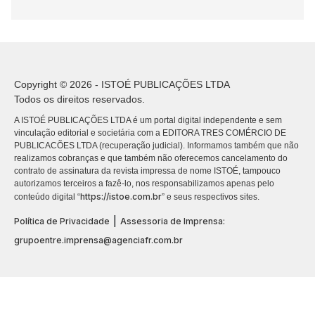
Copyright © 2026 - ISTOÉ PUBLICAÇÕES LTDA
Todos os direitos reservados.
A ISTOÉ PUBLICAÇÕES LTDA é um portal digital independente e sem
vinculação editorial e societária com a EDITORA TRES COMÉRCIO DE
PUBLICACÕES LTDA (recuperação judicial). Informamos também que não
realizamos cobranças e que também não oferecemos cancelamento do
contrato de assinatura da revista impressa de nome ISTOÉ, tampouco
autorizamos terceiros a fazê-lo, nos responsabilizamos apenas pelo
https://istoe.com.br
conteúdo digital “
” e seus respectivos sites.
|
Política de Privacidade
Assessoria de Imprensa:
grupoentre.imprensa@agenciafr.com.br