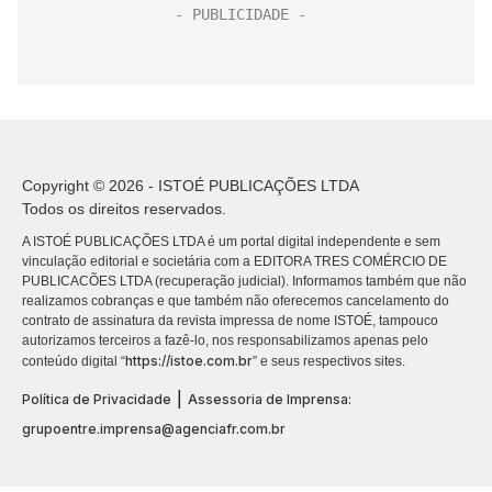
Copyright © 2026 - ISTOÉ PUBLICAÇÕES LTDA
Todos os direitos reservados.
A ISTOÉ PUBLICAÇÕES LTDA é um portal digital independente e sem
vinculação editorial e societária com a EDITORA TRES COMÉRCIO DE
PUBLICACÕES LTDA (recuperação judicial). Informamos também que não
realizamos cobranças e que também não oferecemos cancelamento do
contrato de assinatura da revista impressa de nome ISTOÉ, tampouco
autorizamos terceiros a fazê-lo, nos responsabilizamos apenas pelo
https://istoe.com.br
conteúdo digital “
” e seus respectivos sites.
|
Política de Privacidade
Assessoria de Imprensa:
grupoentre.imprensa@agenciafr.com.br