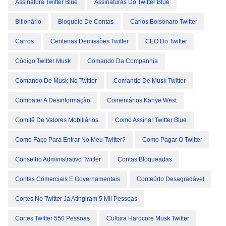
Assinatura Twitter Blue
Assinaturas Do Twitter Blue
Bilionário
Bloqueio De Contas
Carlos Bolsonaro Twitter
Carros
Centenas Demissões Twitter
CEO Do Twitter
Código Twitter Musk
Comando Da Companhia
Comando De Musk No Twitter
Comando De Musk Twitter
Combater A Desinformação
Comentários Kanye West
Comitê De Valores Mobiliários
Como Assinar Twitter Blue
Como Faço Para Entrar No Meu Twitter?
Como Pagar O Twitter
Conselho Administrativo Twitter
Contas Bloqueadas
Contas Comerciais E Governamentais
Conteúdo Desagradável
Cortes No Twitter Já Atingiram 5 Mil Pessoas
Cortes Twitter 550 Pessoas
Cultura Hardcore Musk Twitter