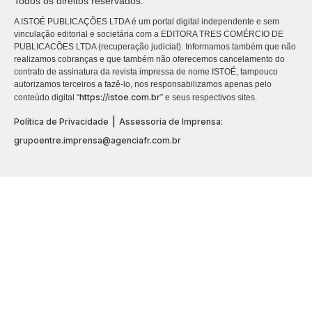
Todos os direitos reservados.
A ISTOÉ PUBLICAÇÕES LTDA é um portal digital independente e sem
vinculação editorial e societária com a EDITORA TRES COMÉRCIO DE
PUBLICACÕES LTDA (recuperação judicial). Informamos também que não
realizamos cobranças e que também não oferecemos cancelamento do
contrato de assinatura da revista impressa de nome ISTOÉ, tampouco
autorizamos terceiros a fazê-lo, nos responsabilizamos apenas pelo
https://istoe.com.br
conteúdo digital “
” e seus respectivos sites.
|
Política de Privacidade
Assessoria de Imprensa:
grupoentre.imprensa@agenciafr.com.br