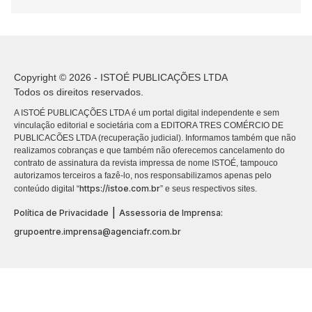
Copyright © 2026 - ISTOÉ PUBLICAÇÕES LTDA
Todos os direitos reservados.
A ISTOÉ PUBLICAÇÕES LTDA é um portal digital independente e sem
vinculação editorial e societária com a EDITORA TRES COMÉRCIO DE
PUBLICACÕES LTDA (recuperação judicial). Informamos também que não
realizamos cobranças e que também não oferecemos cancelamento do
contrato de assinatura da revista impressa de nome ISTOÉ, tampouco
autorizamos terceiros a fazê-lo, nos responsabilizamos apenas pelo
https://istoe.com.br
conteúdo digital “
” e seus respectivos sites.
|
Política de Privacidade
Assessoria de Imprensa:
grupoentre.imprensa@agenciafr.com.br