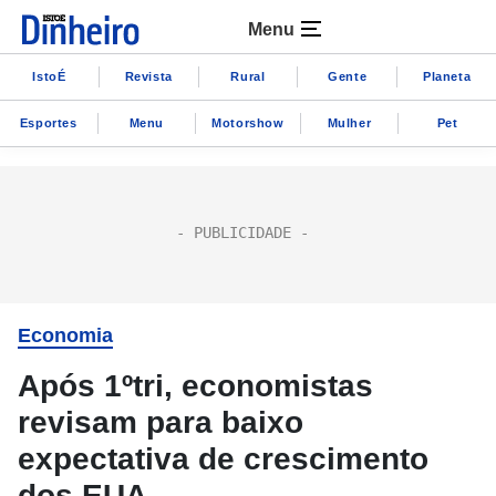
Menu
IstoÉ
Revista
Rural
Gente
Planeta
Esportes
Menu
Motorshow
Mulher
Pet
Economia
Após 1ºtri, economistas
revisam para baixo
expectativa de crescimento
dos EUA