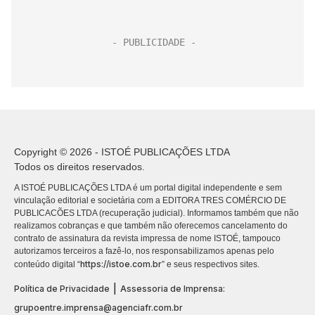
Copyright © 2026 - ISTOÉ PUBLICAÇÕES LTDA
Todos os direitos reservados.
A ISTOÉ PUBLICAÇÕES LTDA é um portal digital independente e sem
vinculação editorial e societária com a EDITORA TRES COMÉRCIO DE
PUBLICACÕES LTDA (recuperação judicial). Informamos também que não
realizamos cobranças e que também não oferecemos cancelamento do
contrato de assinatura da revista impressa de nome ISTOÉ, tampouco
autorizamos terceiros a fazê-lo, nos responsabilizamos apenas pelo
https://istoe.com.br
conteúdo digital “
” e seus respectivos sites.
|
Política de Privacidade
Assessoria de Imprensa:
grupoentre.imprensa@agenciafr.com.br