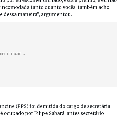
io por eu escolher um lado, está à prêmio, e eu não
 incomodada tanto quanto vocês: também acho
ve dessa maneira”, argumentou.
rancine (PPS) foi demitida do cargo de secretária
 é ocupado por Filipe Sabará, antes secretário