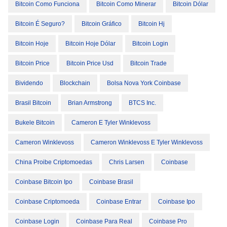
Bitcoin Como Funciona
Bitcoin Como Minerar
Bitcoin Dólar
Bitcoin É Seguro?
Bitcoin Gráfico
Bitcoin Hj
Bitcoin Hoje
Bitcoin Hoje Dólar
Bitcoin Login
Bitcoin Price
Bitcoin Price Usd
Bitcoin Trade
Bividendo
Blockchain
Bolsa Nova York Coinbase
Brasil Bitcoin
Brian Armstrong
BTCS Inc.
Bukele Bitcoin
Cameron E Tyler Winklevoss
Cameron Winklevoss
Cameron Winklevoss E Tyler Winklevoss
China Proibe Criptomoedas
Chris Larsen
Coinbase
Coinbase Bitcoin Ipo
Coinbase Brasil
Coinbase Criptomoeda
Coinbase Entrar
Coinbase Ipo
Coinbase Login
Coinbase Para Real
Coinbase Pro