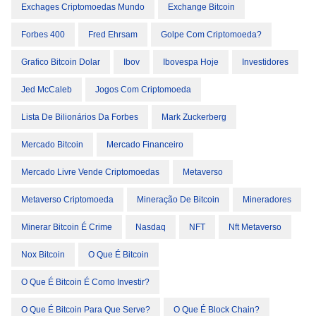
Exchages Criptomoedas Mundo
Exchange Bitcoin
Forbes 400
Fred Ehrsam
Golpe Com Criptomoeda?
Grafico Bitcoin Dolar
Ibov
Ibovespa Hoje
Investidores
Jed McCaleb
Jogos Com Criptomoeda
Lista De Bilionários Da Forbes
Mark Zuckerberg
Mercado Bitcoin
Mercado Financeiro
Mercado Livre Vende Criptomoedas
Metaverso
Metaverso Criptomoeda
Mineração De Bitcoin
Mineradores
Minerar Bitcoin É Crime
Nasdaq
NFT
Nft Metaverso
Nox Bitcoin
O Que É Bitcoin
O Que É Bitcoin É Como Investir?
O Que É Bitcoin Para Que Serve?
O Que É Block Chain?