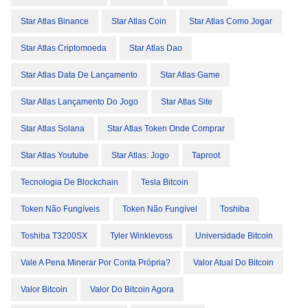
Star Atlas Binance
Star Atlas Coin
Star Atlas Como Jogar
Star Atlas Criptomoeda
Star Atlas Dao
Star Atlas Data De Lançamento
Star Atlas Game
Star Atlas Lançamento Do Jogo
Star Atlas Site
Star Atlas Solana
Star Atlas Token Onde Comprar
Star Atlas Youtube
Star Atlas: Jogo
Taproot
Tecnologia De Blockchain
Tesla Bitcoin
Token Não Fungíveis
Token Não Fungível
Toshiba
Toshiba T3200SX
Tyler Winklevoss
Universidade Bitcoin
Vale A Pena Minerar Por Conta Própria?
Valor Atual Do Bitcoin
Valor Bitcoin
Valor Do Bitcoin Agora