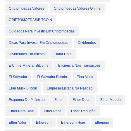
Criptomoedas Valores
Criptomoedas Valores Online
CRIPTOMOEDAS/BITCOIN
Cuidados Para Investir Em Criptomoedas
Dicas Para Investir Em Criptomoedas
Dividendos
Dividendos Em Bitcoin
Dolar Hoje
É Crime Minerar Bitcoin?
Eficiência Nas Transações
El Salvador
El Salvador Bitcoin
Elon Musk
Elon Musk Bitcoin
Empresa Listada Na Nasdaq
Esquema De Pirâmide
Ether
Ether Dolar
Ether Moeda
Ether Para Real
Ether Price
Ether Tradução
Ether Valor
Ethereum
Ethereum Hoje
Etherium