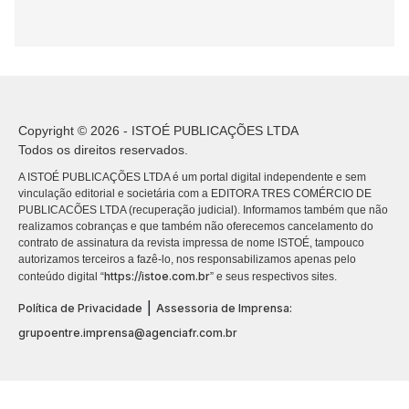
Copyright © 2026 - ISTOÉ PUBLICAÇÕES LTDA
Todos os direitos reservados.
A ISTOÉ PUBLICAÇÕES LTDA é um portal digital independente e sem
vinculação editorial e societária com a EDITORA TRES COMÉRCIO DE
PUBLICACÕES LTDA (recuperação judicial). Informamos também que não
realizamos cobranças e que também não oferecemos cancelamento do
contrato de assinatura da revista impressa de nome ISTOÉ, tampouco
autorizamos terceiros a fazê-lo, nos responsabilizamos apenas pelo
https://istoe.com.br
conteúdo digital “
” e seus respectivos sites.
|
Política de Privacidade
Assessoria de Imprensa:
grupoentre.imprensa@agenciafr.com.br