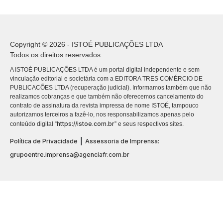
Copyright © 2026 - ISTOÉ PUBLICAÇÕES LTDA
Todos os direitos reservados.
A ISTOÉ PUBLICAÇÕES LTDA é um portal digital independente e sem
vinculação editorial e societária com a EDITORA TRES COMÉRCIO DE
PUBLICACÕES LTDA (recuperação judicial). Informamos também que não
realizamos cobranças e que também não oferecemos cancelamento do
contrato de assinatura da revista impressa de nome ISTOÉ, tampouco
autorizamos terceiros a fazê-lo, nos responsabilizamos apenas pelo
https://istoe.com.br
conteúdo digital “
” e seus respectivos sites.
|
Política de Privacidade
Assessoria de Imprensa:
grupoentre.imprensa@agenciafr.com.br