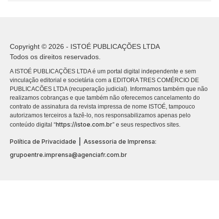
Copyright © 2026 - ISTOÉ PUBLICAÇÕES LTDA
Todos os direitos reservados.
A ISTOÉ PUBLICAÇÕES LTDA é um portal digital independente e sem
vinculação editorial e societária com a EDITORA TRES COMÉRCIO DE
PUBLICACÕES LTDA (recuperação judicial). Informamos também que não
realizamos cobranças e que também não oferecemos cancelamento do
contrato de assinatura da revista impressa de nome ISTOÉ, tampouco
autorizamos terceiros a fazê-lo, nos responsabilizamos apenas pelo
https://istoe.com.br
conteúdo digital “
” e seus respectivos sites.
|
Política de Privacidade
Assessoria de Imprensa:
grupoentre.imprensa@agenciafr.com.br