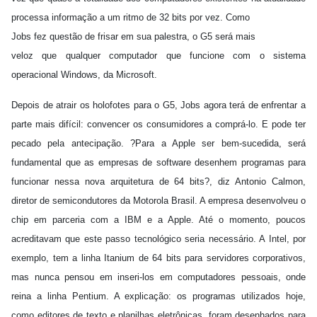
processa informação a um ritmo de 32 bits por vez. Como
Jobs fez questão de frisar em sua palestra, o G5 será mais
veloz que qualquer computador que funcione com o sistema
operacional Windows, da Microsoft.
Depois de atrair os holofotes para o G5, Jobs agora terá de enfrentar a
parte mais difícil: convencer os consumidores a comprá-lo. E pode ter
pecado pela antecipação. ?Para a Apple ser bem-sucedida, será
fundamental que as empresas de software desenhem programas para
funcionar nessa nova arquitetura de 64 bits?, diz Antonio Calmon,
diretor de semicondutores da Motorola Brasil. A empresa desenvolveu o
chip em parceria com a IBM e a Apple. Até o momento, poucos
acreditavam que este passo tecnológico seria necessário. A Intel, por
exemplo, tem a linha Itanium de 64 bits para servidores corporativos,
mas nunca pensou em inseri-los em computadores pessoais, onde
reina a linha Pentium. A explicação: os programas utilizados hoje,
como editores de texto e planilhas eletrônicas, foram desenhados para