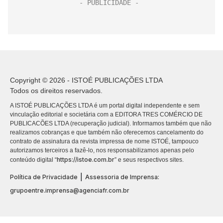
Copyright © 2026 - ISTOÉ PUBLICAÇÕES LTDA
Todos os direitos reservados.
A ISTOÉ PUBLICAÇÕES LTDA é um portal digital independente e sem
vinculação editorial e societária com a EDITORA TRES COMÉRCIO DE
PUBLICACÕES LTDA (recuperação judicial). Informamos também que não
realizamos cobranças e que também não oferecemos cancelamento do
contrato de assinatura da revista impressa de nome ISTOÉ, tampouco
autorizamos terceiros a fazê-lo, nos responsabilizamos apenas pelo
https://istoe.com.br
conteúdo digital “
” e seus respectivos sites.
|
Política de Privacidade
Assessoria de Imprensa:
grupoentre.imprensa@agenciafr.com.br