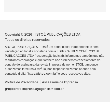
Copyright © 2026 - ISTOÉ PUBLICAÇÕES LTDA
Todos os direitos reservados.
A ISTOÉ PUBLICAÇÕES LTDA é um portal digital independente e sem
vinculação editorial e societária com a EDITORA TRES COMÉRCIO DE
PUBLICACÕES LTDA (recuperação judicial). Informamos também que não
realizamos cobranças e que também não oferecemos cancelamento do
contrato de assinatura da revista impressa de nome ISTOÉ, tampouco
autorizamos terceiros a fazê-lo, nos responsabilizamos apenas pelo
https://istoe.com.br
conteúdo digital “
” e seus respectivos sites.
|
Política de Privacidade
Assessoria de Imprensa:
grupoentre.imprensa@agenciafr.com.br