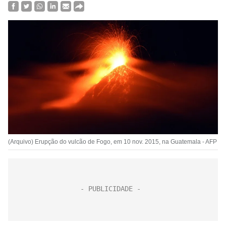
(Arquivo) Erupção do vulcão de Fogo, em 10 nov. 2015, na Guatemala - AFP