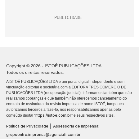
Copyright © 2026 - ISTOÉ PUBLICAÇÕES LTDA
Todos os direitos reservados.
A ISTOÉ PUBLICAÇÕES LTDA é um portal digital independente e sem
vinculação editorial e societária com a EDITORA TRES COMÉRCIO DE
PUBLICACÕES LTDA (recuperação judicial). Informamos também que não
realizamos cobranças e que também não oferecemos cancelamento do
contrato de assinatura da revista impressa de nome ISTOÉ, tampouco
autorizamos terceiros a fazê-lo, nos responsabilizamos apenas pelo
https://istoe.com.br
conteúdo digital “
” e seus respectivos sites.
|
Política de Privacidade
Assessoria de Imprensa:
grupoentre.imprensa@agenciafr.com.br