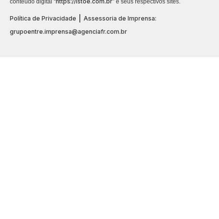
https://istoe.com.br
conteúdo digital “
” e seus respectivos sites.
|
Política de Privacidade
Assessoria de Imprensa:
grupoentre.imprensa@agenciafr.com.br