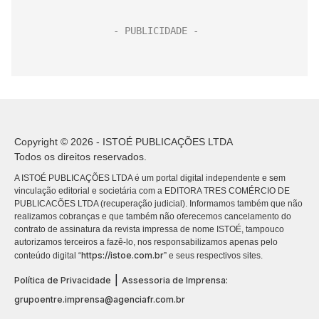
Copyright © 2026 - ISTOÉ PUBLICAÇÕES LTDA
Todos os direitos reservados.
A ISTOÉ PUBLICAÇÕES LTDA é um portal digital independente e sem
vinculação editorial e societária com a EDITORA TRES COMÉRCIO DE
PUBLICACÕES LTDA (recuperação judicial). Informamos também que não
realizamos cobranças e que também não oferecemos cancelamento do
contrato de assinatura da revista impressa de nome ISTOÉ, tampouco
autorizamos terceiros a fazê-lo, nos responsabilizamos apenas pelo
https://istoe.com.br
conteúdo digital “
” e seus respectivos sites.
|
Política de Privacidade
Assessoria de Imprensa:
grupoentre.imprensa@agenciafr.com.br