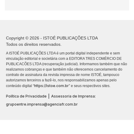
Copyright © 2026 - ISTOÉ PUBLICAÇÕES LTDA
Todos os direitos reservados.
A ISTOÉ PUBLICAÇÕES LTDA é um portal digital independente e sem
vinculação editorial e societária com a EDITORA TRES COMÉRCIO DE
PUBLICACÕES LTDA (recuperação judicial). Informamos também que não
realizamos cobranças e que também não oferecemos cancelamento do
contrato de assinatura da revista impressa de nome ISTOÉ, tampouco
autorizamos terceiros a fazê-lo, nos responsabilizamos apenas pelo
https://istoe.com.br
conteúdo digital “
” e seus respectivos sites.
|
Política de Privacidade
Assessoria de Imprensa:
grupoentre.imprensa@agenciafr.com.br