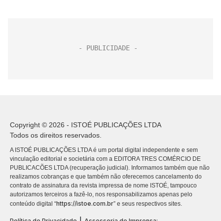
Copyright © 2026 - ISTOÉ PUBLICAÇÕES LTDA
Todos os direitos reservados.
A ISTOÉ PUBLICAÇÕES LTDA é um portal digital independente e sem
vinculação editorial e societária com a EDITORA TRES COMÉRCIO DE
PUBLICACÕES LTDA (recuperação judicial). Informamos também que não
realizamos cobranças e que também não oferecemos cancelamento do
contrato de assinatura da revista impressa de nome ISTOÉ, tampouco
autorizamos terceiros a fazê-lo, nos responsabilizamos apenas pelo
https://istoe.com.br
conteúdo digital “
” e seus respectivos sites.
|
Política de Privacidade
Assessoria de Imprensa: