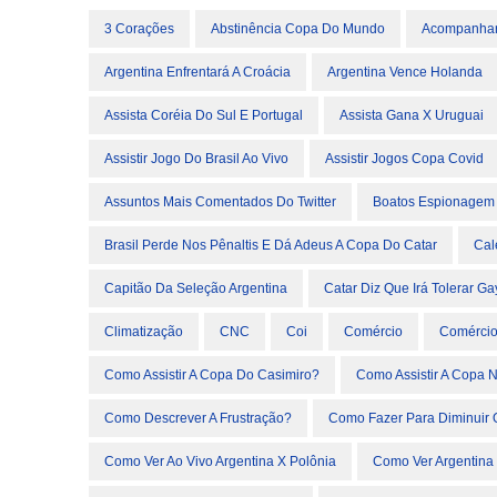
3 Corações
Abstinência Copa Do Mundo
Acompanhar 
Argentina Enfrentará A Croácia
Argentina Vence Holanda
Assista Coréia Do Sul E Portugal
Assista Gana X Uruguai
Assistir Jogo Do Brasil Ao Vivo
Assistir Jogos Copa Covid
Assuntos Mais Comentados Do Twitter
Boatos Espionagem 
Brasil Perde Nos Pênaltis E Dá Adeus A Copa Do Catar
Cal
Capitão Da Seleção Argentina
Catar Diz Que Irá Tolerar Ga
Climatização
CNC
Coi
Comércio
Comércio
Como Assistir A Copa Do Casimiro?
Como Assistir A Copa 
Como Descrever A Frustração?
Como Fazer Para Diminuir 
Como Ver Ao Vivo Argentina X Polônia
Como Ver Argentina