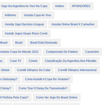
Jogo Da Argentina Ao Vivo Na Copa
Ambev
APOIADORES
Artilheiro
Assista Copa Ao Vivo
Assista Jogo Decisiso Uruguai
Assista Online Brasil X Camarões
Assistir Jogos Grupo Risco Covid
Brasil
Brasil
Brasil Está Eliminado
endario Copa Do Mundo 2022
Campeonato De Futebol
Canarinho
ys
Cazé TV
Cimed
Classificação Da Argentina Nos Pênaltis
 Global
Comitê Olímpico Do Catar
Comitê Olímpico Internacional
No Globoplay?
Como Assistir A Copa No Youtube?
O Delay?
Como Tirar O Delay Da Transmissão?
 X Polônia Pela Copa?
Como Ver Jogo Do Brasil Online