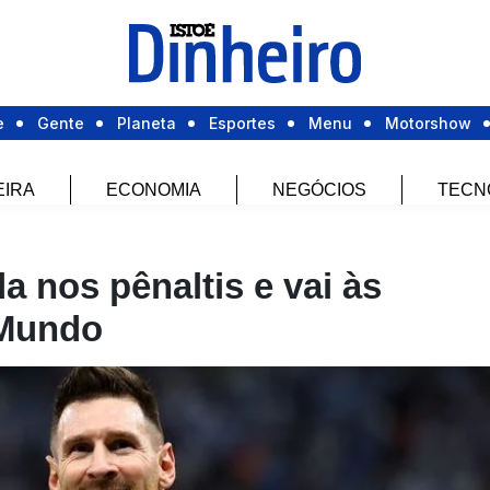
e
Gente
Planeta
Esportes
Menu
Motorshow
EIRA
ECONOMIA
NEGÓCIOS
TECN
 nos pênaltis e vai às
 Mundo