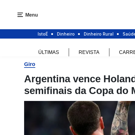
Menu
IstoÉ
Dinheiro
Dinheiro Rural
Saúd
ÚLTIMAS
REVISTA
CARR
Giro
Argentina vence Holanda
semifinais da Copa do