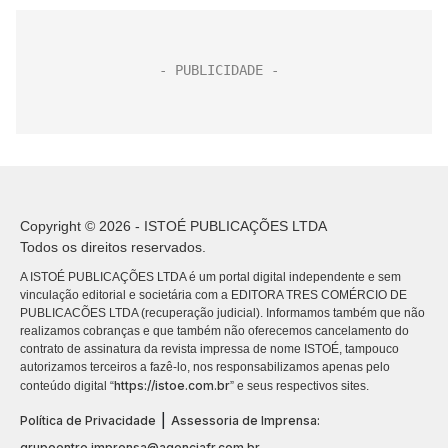
Copyright © 2026 - ISTOÉ PUBLICAÇÕES LTDA
Todos os direitos reservados.
A ISTOÉ PUBLICAÇÕES LTDA é um portal digital independente e sem
vinculação editorial e societária com a EDITORA TRES COMÉRCIO DE
PUBLICACÕES LTDA (recuperação judicial). Informamos também que não
realizamos cobranças e que também não oferecemos cancelamento do
contrato de assinatura da revista impressa de nome ISTOÉ, tampouco
autorizamos terceiros a fazê-lo, nos responsabilizamos apenas pelo
https://istoe.com.br
conteúdo digital “
” e seus respectivos sites.
|
Política de Privacidade
Assessoria de Imprensa:
grupoentre.imprensa@agenciafr.com.br