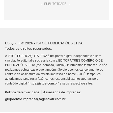
Copyright © 2026 - ISTOÉ PUBLICAÇÕES LTDA
Todos os direitos reservados.
A ISTOÉ PUBLICAÇÕES LTDA é um portal digital independente e sem
vinculação editorial e societária com a EDITORA TRES COMÉRCIO DE
PUBLICACÕES LTDA (recuperação judicial). Informamos também que não
realizamos cobranças e que também não oferecemos cancelamento do
contrato de assinatura da revista impressa de nome ISTOÉ, tampouco
autorizamos terceiros a fazê-lo, nos responsabilizamos apenas pelo
https://istoe.com.br
conteúdo digital “
” e seus respectivos sites.
|
Política de Privacidade
Assessoria de Imprensa:
grupoentre.imprensa@agenciafr.com.br