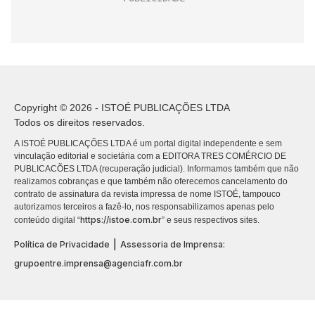
Copyright © 2026 - ISTOÉ PUBLICAÇÕES LTDA
Todos os direitos reservados.
A ISTOÉ PUBLICAÇÕES LTDA é um portal digital independente e sem
vinculação editorial e societária com a EDITORA TRES COMÉRCIO DE
PUBLICACÕES LTDA (recuperação judicial). Informamos também que não
realizamos cobranças e que também não oferecemos cancelamento do
contrato de assinatura da revista impressa de nome ISTOÉ, tampouco
autorizamos terceiros a fazê-lo, nos responsabilizamos apenas pelo
https://istoe.com.br
conteúdo digital “
” e seus respectivos sites.
|
Política de Privacidade
Assessoria de Imprensa:
grupoentre.imprensa@agenciafr.com.br