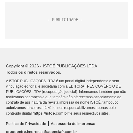
Copyright © 2026 - ISTOÉ PUBLICAÇÕES LTDA
Todos os direitos reservados.
A ISTOÉ PUBLICAÇÕES LTDA é um portal digital independente e sem
vinculação editorial e societária com a EDITORA TRES COMÉRCIO DE
PUBLICACÕES LTDA (recuperação judicial). Informamos também que não
realizamos cobranças e que também não oferecemos cancelamento do
contrato de assinatura da revista impressa de nome ISTOÉ, tampouco
autorizamos terceiros a fazê-lo, nos responsabilizamos apenas pelo
https://istoe.com.br
conteúdo digital “
” e seus respectivos sites.
|
Política de Privacidade
Assessoria de Imprensa:
grupoentre.imprensa@agenciafr.com.br