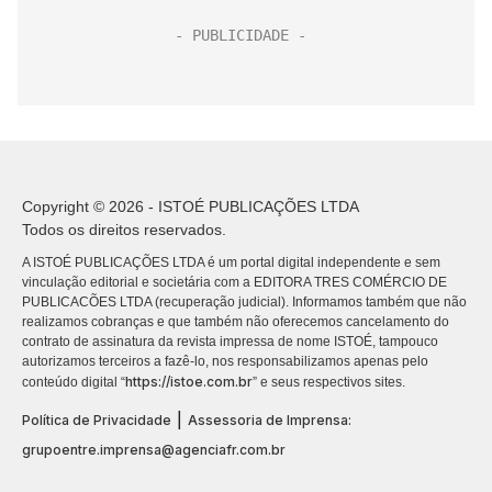
Copyright © 2026 - ISTOÉ PUBLICAÇÕES LTDA
Todos os direitos reservados.
A ISTOÉ PUBLICAÇÕES LTDA é um portal digital independente e sem
vinculação editorial e societária com a EDITORA TRES COMÉRCIO DE
PUBLICACÕES LTDA (recuperação judicial). Informamos também que não
realizamos cobranças e que também não oferecemos cancelamento do
contrato de assinatura da revista impressa de nome ISTOÉ, tampouco
autorizamos terceiros a fazê-lo, nos responsabilizamos apenas pelo
https://istoe.com.br
conteúdo digital “
” e seus respectivos sites.
|
Política de Privacidade
Assessoria de Imprensa:
grupoentre.imprensa@agenciafr.com.br