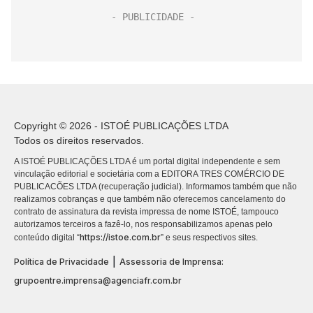
Copyright © 2026 - ISTOÉ PUBLICAÇÕES LTDA
Todos os direitos reservados.
A ISTOÉ PUBLICAÇÕES LTDA é um portal digital independente e sem
vinculação editorial e societária com a EDITORA TRES COMÉRCIO DE
PUBLICACÕES LTDA (recuperação judicial). Informamos também que não
realizamos cobranças e que também não oferecemos cancelamento do
contrato de assinatura da revista impressa de nome ISTOÉ, tampouco
autorizamos terceiros a fazê-lo, nos responsabilizamos apenas pelo
https://istoe.com.br
conteúdo digital “
” e seus respectivos sites.
|
Política de Privacidade
Assessoria de Imprensa:
grupoentre.imprensa@agenciafr.com.br