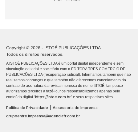
Copyright © 2026 - ISTOÉ PUBLICAÇÕES LTDA
Todos os direitos reservados.
A ISTOÉ PUBLICAÇÕES LTDA é um portal digital independente e sem
vinculação editorial e societária com a EDITORA TRES COMÉRCIO DE
PUBLICACÕES LTDA (recuperação judicial). Informamos também que não
realizamos cobranças e que também não oferecemos cancelamento do
contrato de assinatura da revista impressa de nome ISTOÉ, tampouco
autorizamos terceiros a fazê-lo, nos responsabilizamos apenas pelo
https://istoe.com.br
conteúdo digital “
” e seus respectivos sites.
|
Política de Privacidade
Assessoria de Imprensa:
grupoentre.imprensa@agenciafr.com.br