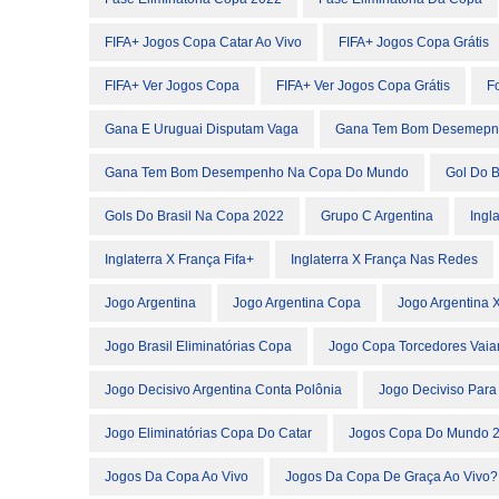
FIFA+ Jogos Copa Catar Ao Vivo
FIFA+ Jogos Copa Grátis
FIFA+ Ver Jogos Copa
FIFA+ Ver Jogos Copa Grátis
F
Gana E Uruguai Disputam Vaga
Gana Tem Bom Desemepn
Gana Tem Bom Desempenho Na Copa Do Mundo
Gol Do B
Gols Do Brasil Na Copa 2022
Grupo C Argentina
Ingl
Inglaterra X França Fifa+
Inglaterra X França Nas Redes
Jogo Argentina
Jogo Argentina Copa
Jogo Argentina 
Jogo Brasil Eliminatórias Copa
Jogo Copa Torcedores Vaia
Jogo Decisivo Argentina Conta Polônia
Jogo Deciviso Para 
Jogo Eliminatórias Copa Do Catar
Jogos Copa Do Mundo 
Jogos Da Copa Ao Vivo
Jogos Da Copa De Graça Ao Vivo?