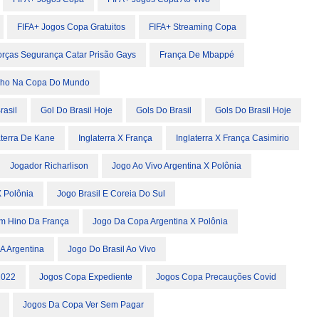
FIFA+ Jogos Copa Gratuitos
FIFA+ Streaming Copa
orças Segurança Catar Prisão Gays
França De Mbappé
ho Na Copa Do Mundo
rasil
Gol Do Brasil Hoje
Gols Do Brasil
Gols Do Brasil Hoje
aterra De Kane
Inglaterra X França
Inglaterra X França Casimirio
Jogador Richarlison
Jogo Ao Vivo Argentina X Polônia
X Polônia
Jogo Brasil E Coreia Do Sul
m Hino Da França
Jogo Da Copa Argentina X Polônia
A Argentina
Jogo Do Brasil Ao Vivo
2022
Jogos Copa Expediente
Jogos Copa Precauções Covid
Jogos Da Copa Ver Sem Pagar