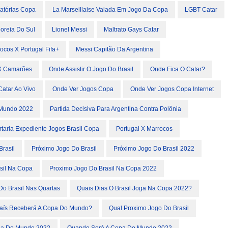
atórias Copa
La Marseillaise Vaiada Em Jogo Da Copa
LGBT Catar
Coreia Do Sul
Lionel Messi
Maltrato Gays Catar
ocos X Portugal Fifa+
Messi Capitão Da Argentina
l X Camarões
Onde Assistir O Jogo Do Brasil
Onde Fica O Catar?
atar Ao Vivo
Onde Ver Jogos Copa
Onde Ver Jogos Copa Internet
 Mundo 2022
Partida Decisiva Para Argentina Contra Polônia
rtaria Expediente Jogos Brasil Copa
Portugal X Marrocos
Brasil
Próximo Jogo Do Brasil
Próximo Jogo Do Brasil 2022
sil Na Copa
Proximo Jogo Do Brasil Na Copa 2022
Do Brasil Nas Quartas
Quais Dias O Brasil Joga Na Copa 2022?
aís Receberá A Copa Do Mundo?
Qual Proximo Jogo Do Brasil