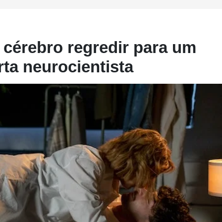
z cérebro regredir para um
rta neurocientista