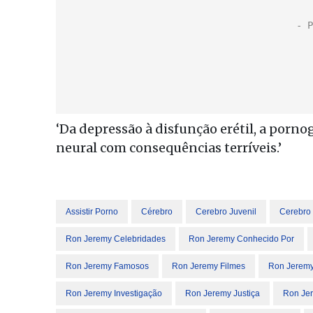
‘Da depressão à disfunção erétil, a porno
neural com consequências terríveis.’
Assistir Porno
Cérebro
Cerebro Juvenil
Cerebro 
Ron Jeremy Celebridades
Ron Jeremy Conhecido Por
Ron Jeremy Famosos
Ron Jeremy Filmes
Ron Jeremy
Ron Jeremy Investigação
Ron Jeremy Justiça
Ron Jer