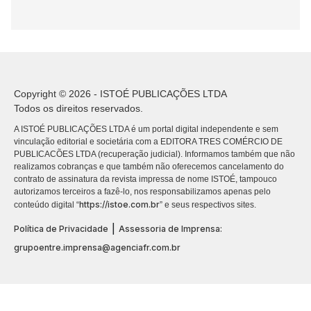
Copyright © 2026 - ISTOÉ PUBLICAÇÕES LTDA
Todos os direitos reservados.
A ISTOÉ PUBLICAÇÕES LTDA é um portal digital independente e sem
vinculação editorial e societária com a EDITORA TRES COMÉRCIO DE
PUBLICACÕES LTDA (recuperação judicial). Informamos também que não
realizamos cobranças e que também não oferecemos cancelamento do
contrato de assinatura da revista impressa de nome ISTOÉ, tampouco
autorizamos terceiros a fazê-lo, nos responsabilizamos apenas pelo
https://istoe.com.br
conteúdo digital “
” e seus respectivos sites.
|
Política de Privacidade
Assessoria de Imprensa:
grupoentre.imprensa@agenciafr.com.br