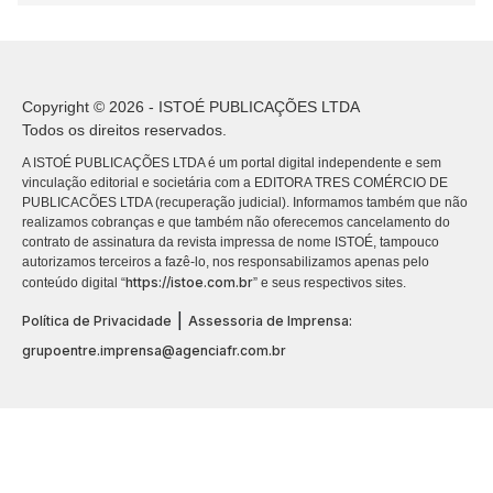
Copyright © 2026 - ISTOÉ PUBLICAÇÕES LTDA
Todos os direitos reservados.
A ISTOÉ PUBLICAÇÕES LTDA é um portal digital independente e sem
vinculação editorial e societária com a EDITORA TRES COMÉRCIO DE
PUBLICACÕES LTDA (recuperação judicial). Informamos também que não
realizamos cobranças e que também não oferecemos cancelamento do
contrato de assinatura da revista impressa de nome ISTOÉ, tampouco
autorizamos terceiros a fazê-lo, nos responsabilizamos apenas pelo
https://istoe.com.br
conteúdo digital “
” e seus respectivos sites.
|
Política de Privacidade
Assessoria de Imprensa:
grupoentre.imprensa@agenciafr.com.br