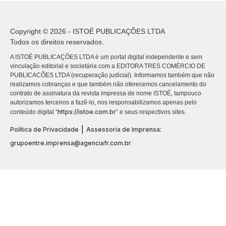
Copyright © 2026 - ISTOÉ PUBLICAÇÕES LTDA
Todos os direitos reservados.
A ISTOÉ PUBLICAÇÕES LTDA é um portal digital independente e sem
vinculação editorial e societária com a EDITORA TRES COMÉRCIO DE
PUBLICACÕES LTDA (recuperação judicial). Informamos também que não
realizamos cobranças e que também não oferecemos cancelamento do
contrato de assinatura da revista impressa de nome ISTOÉ, tampouco
autorizamos terceiros a fazê-lo, nos responsabilizamos apenas pelo
https://istoe.com.br
conteúdo digital “
” e seus respectivos sites.
|
Política de Privacidade
Assessoria de Imprensa:
grupoentre.imprensa@agenciafr.com.br