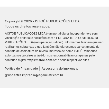
Copyright © 2026 - ISTOÉ PUBLICAÇÕES LTDA
Todos os direitos reservados.
A ISTOÉ PUBLICAÇÕES LTDA é um portal digital independente e sem
vinculação editorial e societária com a EDITORA TRES COMÉRCIO DE
PUBLICACÕES LTDA (recuperação judicial). Informamos também que não
realizamos cobranças e que também não oferecemos cancelamento do
contrato de assinatura da revista impressa de nome ISTOÉ, tampouco
autorizamos terceiros a fazê-lo, nos responsabilizamos apenas pelo
https://istoe.com.br
conteúdo digital “
” e seus respectivos sites.
|
Política de Privacidade
Assessoria de Imprensa:
grupoentre.imprensa@agenciafr.com.br