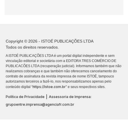
Copyright © 2026 - ISTOÉ PUBLICAÇÕES LTDA
Todos os direitos reservados.
A ISTOÉ PUBLICAÇÕES LTDA é um portal digital independente e sem
vinculação editorial e societária com a EDITORA TRES COMÉRCIO DE
PUBLICACÕES LTDA (recuperação judicial). Informamos também que não
realizamos cobranças e que também não oferecemos cancelamento do
contrato de assinatura da revista impressa de nome ISTOÉ, tampouco
autorizamos terceiros a fazê-lo, nos responsabilizamos apenas pelo
https://istoe.com.br
conteúdo digital “
” e seus respectivos sites.
|
Política de Privacidade
Assessoria de Imprensa:
grupoentre.imprensa@agenciafr.com.br